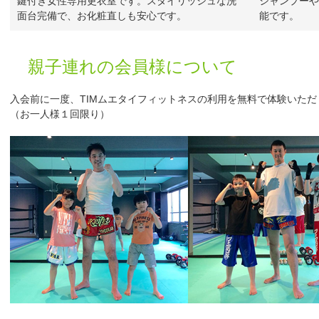
鍵付き女性専用更衣室です。スタイリッシュな洗
シャンプーや
面台完備で、お化粧直しも安心です。
能です。
親子連れの会員様について
入会前に一度、TIMムエタイフィットネスの利用を無料で体験いた
（お一人様１回限り）