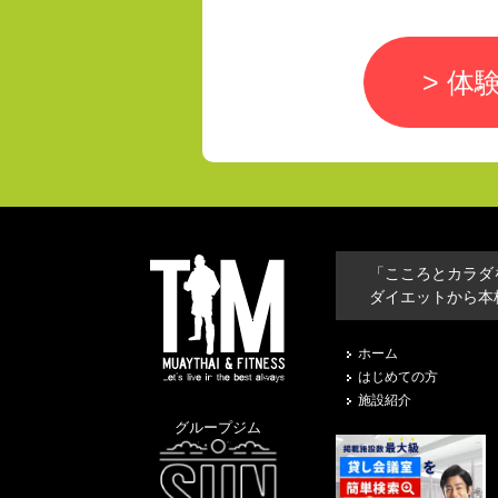
> 体
「こころとカラダ
ダイエットから本
ホーム
はじめての方
施設紹介
グループジム