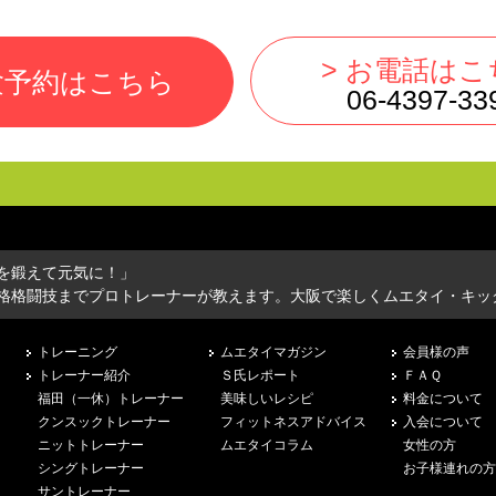
> お電話はこ
験予約はこちら
06-4397-33
を鍛えて元気に！」
格格闘技までプロトレーナーが教えます。大阪で楽しくムエタイ・キッ
トレーニング
ムエタイマガジン
会員様の声
トレーナー紹介
Ｓ氏レポート
ＦＡＱ
福田（一休）トレーナー
美味しいレシピ
料金について
クンスックトレーナー
フィットネスアドバイス
入会について
ニットトレーナー
ムエタイコラム
女性の方
シングトレーナー
お子様連れの方
サントレーナー