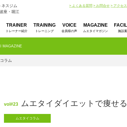
トネスジム
> よくある質問
> お問合せ
> アクセス
阿波座・堀江
TRAINER
TRAINING
VOICE
MAGAZINE
FACIL
トレーナー紹介
トレーニング
会員様の声
ムエタイマガジン
施設
I MAGAZINE
イコラム
ムエタイダイエットで痩せる
vol#23
ムエタイコラム