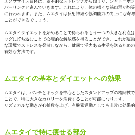
エクササイズ自体は、基本的なストレッチから始まり、シャドーボク
パーリングと進んでいきます。これにより、体の様々な筋肉群が均等
に行われます。また、ムエタイは反射神経や協調能力の向上にも寄与
ことができるでしょう。
ムエタイダイエットを始めることで得られるもう一つの大きな利点は
ッグに打ち込むことで心理的な解放感を得ることができ、これが運動
な環境でストレスを発散しながら、健康で活力ある生活を送るための
有効な方法です。
ムエタイの基本とダイエットへの効果
ムエタイは、パンチとキックを中心としたスタンドアップの格闘技で
ことで、特に大きなカロリーを消費することが可能になります。
リズミカルな動きが心拍数を上げ、有酸素運動としても非常に効果的
ムエタイで特に痩せる部分